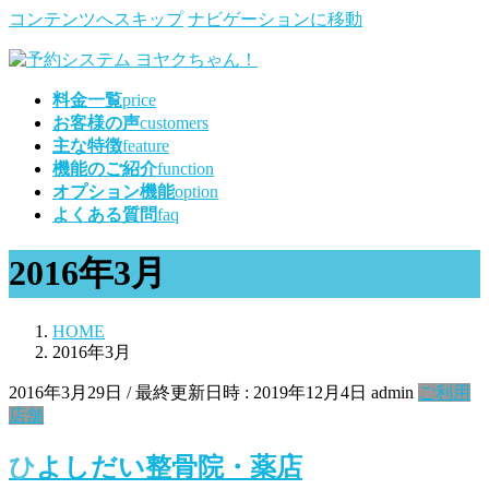
コンテンツへスキップ
ナビゲーションに移動
料金一覧
price
お客様の声
customers
主な特徴
feature
機能のご紹介
function
オプション機能
option
よくある質問
faq
2016年3月
HOME
2016年3月
2016年3月29日
/ 最終更新日時 :
2019年12月4日
admin
ご利用
店舗
ひよしだい整骨院・薬店