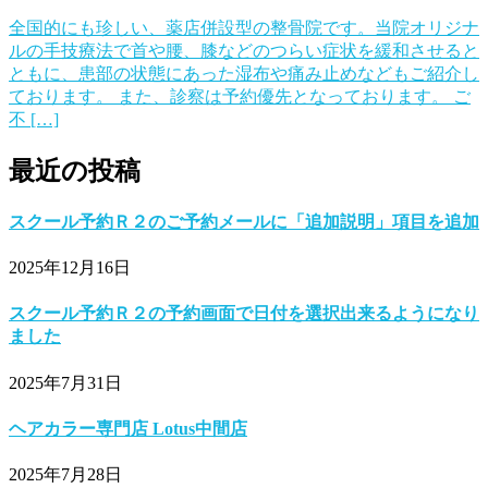
全国的にも珍しい、薬店併設型の整骨院です。当院オリジナ
ルの手技療法で首や腰、膝などのつらい症状を緩和させると
ともに、患部の状態にあった湿布や痛み止めなどもご紹介し
ております。 また、診察は予約優先となっております。 ご
不 […]
最近の投稿
スクール予約Ｒ２のご予約メールに「追加説明」項目を追加
2025年12月16日
スクール予約Ｒ２の予約画面で日付を選択出来るようになり
ました
2025年7月31日
ヘアカラー専門店 Lotus中間店
2025年7月28日