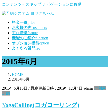
コンテンツへスキップ
ナビゲーションに移動
料金一覧
price
お客様の声
customers
主な特徴
feature
機能のご紹介
function
オプション機能
option
よくある質問
faq
2015年6月
HOME
2015年6月
2015年6月10日
/ 最終更新日時 :
2019年12月4日
admin
ご利用
店舗
YogaCalling(ヨガコーリング)