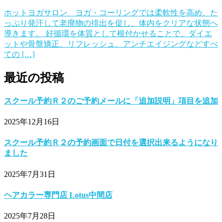
ホットヨガサロン ヨガ・コーリングでは柔軟性を高め、た
っぷり発汗して老廃物の排出を促し、体内をクリアな状態へ
導きます。 好循環を体質として根付かせることで、ダイエ
ットや骨盤矯正、リフレッシュ、アンチエイジングなどすべ
ての […]
最近の投稿
スクール予約Ｒ２のご予約メールに「追加説明」項目を追加
2025年12月16日
スクール予約Ｒ２の予約画面で日付を選択出来るようになり
ました
2025年7月31日
ヘアカラー専門店 Lotus中間店
2025年7月28日