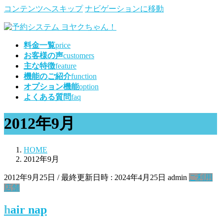
コンテンツへスキップ
ナビゲーションに移動
料金一覧
price
お客様の声
customers
主な特徴
feature
機能のご紹介
function
オプション機能
option
よくある質問
faq
2012年9月
HOME
2012年9月
2012年9月25日
/ 最終更新日時 :
2024年4月25日
admin
ご利用
店舗
hair nap