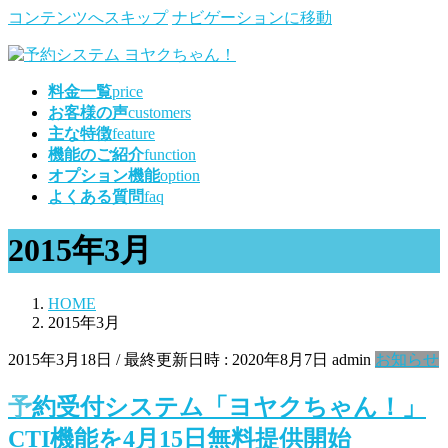
コンテンツへスキップ
ナビゲーションに移動
料金一覧
price
お客様の声
customers
主な特徴
feature
機能のご紹介
function
オプション機能
option
よくある質問
faq
2015年3月
HOME
2015年3月
2015年3月18日
/ 最終更新日時 :
2020年8月7日
admin
お知らせ
予約受付システム「ヨヤクちゃん！」
CTI機能を4月15日無料提供開始