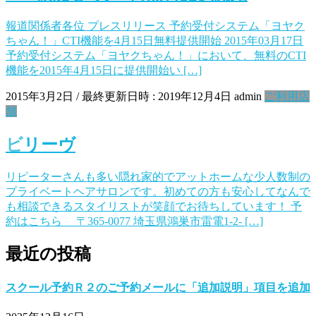
報道関係者各位 プレスリリース 予約受付システム「ヨヤク
ちゃん！」CTI機能を4月15日無料提供開始 2015年03月17日
予約受付システム「ヨヤクちゃん！」において、無料のCTI
機能を2015年4月15日に提供開始い […]
2015年3月2日
/ 最終更新日時 :
2019年12月4日
admin
ご利用店
舗
ビリーヴ
リピーターさんも多い隠れ家的でアットホームな少人数制の
プライベートヘアサロンです。初めての方も安心してなんで
も相談できるスタイリストが笑顔でお待ちしています！ 予
約はこちら 〒365-0077 埼玉県鴻巣市雷電1-2- […]
最近の投稿
スクール予約Ｒ２のご予約メールに「追加説明」項目を追加