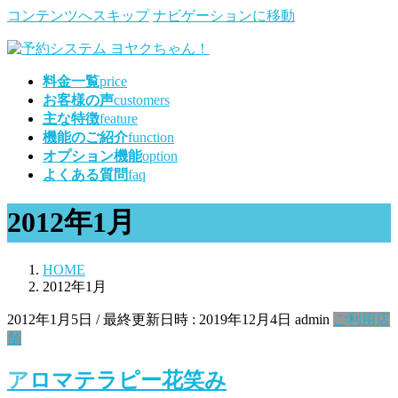
コンテンツへスキップ
ナビゲーションに移動
料金一覧
price
お客様の声
customers
主な特徴
feature
機能のご紹介
function
オプション機能
option
よくある質問
faq
2012年1月
HOME
2012年1月
2012年1月5日
/ 最終更新日時 :
2019年12月4日
admin
ご利用店
舗
アロマテラピー花笑み